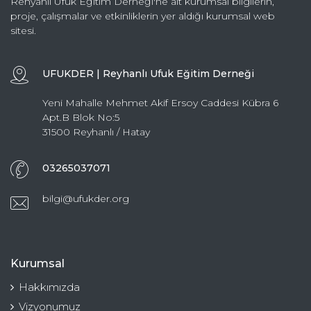
Rehyanlı Ufuk Eğitim Derneği'ne ait kurumsal bilgilerin,
proje, çalışmalar ve etkinliklerin yer aldığı kurumsal web
sitesi.
UFUKDER | Reyhanlı Ufuk Eğitim Derneği
Yeni Mahalle Mehmet Akif Ersoy Caddesi Kübra 6
Apt.B Blok No:5
31500 Reyhanlı / Hatay
03265037071
bilgi@ufukder.org
Kurumsal
Hakkımızda
Vizyonumuz